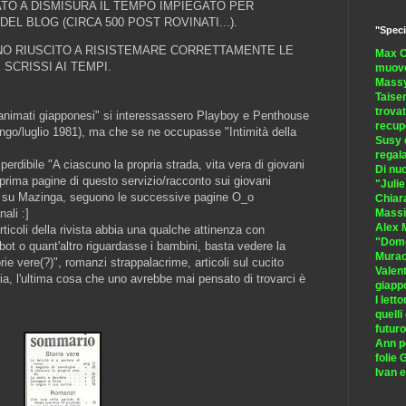
TO A DISMISURA IL TEMPO IMPIEGATO PER
EL BLOG (CIRCA 500 POST ROVINATI...).
"Speci
NO RIUSCITO A RISISTEMARE CORRETTAMENTE LE
Max C
 SCRISSI AI TEMPI.
muove
Massy 
Taisen
trovat
i animati giapponesi" si interessassero Playboy e Penthouse
recup
ngo/luglio 1981), ma che se ne occupasse "Intimità della
Susy 
regal
perdibile "A ciascuno la propria strada, vita vera di giovani
Di nu
 prima pagine di questo servizio/racconto sui giovani
"Juli
na su Mazinga, seguono le successive pagine O_o
Chiara
ali :]
Massi
Alex M
ticoli della rivista abbia una qualche attinenza con
"Dome
bot o quant'altro riguardasse i bambini, basta vedere la
Murac
rie vere(?)", romanzi strappalacrime, articoli sul cucito
Valent
a, l'ultima cosa che uno avrebbe mai pensato di trovarci è
giapp
I lett
quelli
futuro
Ann pe
folie 
Ivan 