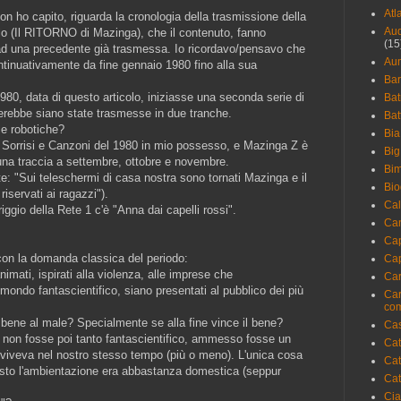
Atl
non ho capito, riguarda la cronologia della trasmissione della
Aud
itolo (Il RITORNO di Mazinga), che il contenuto, fanno
(15
ad una precedente già trasmessa. Io ricordavo/pensavo che
Aum
inuativamente da fine gennaio 1980 fino alla sua
Bar
980, data di questo articolo, iniziasse una seconda serie di
Ba
erebbe siano state trasmesse in due tranche.
Bat
rie robotiche?
Bia
v Sorrisi e Canzoni del 1980 in mio possesso, e Mazinga Z è
Big
una traccia a settembre, ottobre e novembre.
Bi
nte: "Sui teleschermi di casa nostra sono tornati Mazinga e il
Bio
iservati ai ragazzi").
Cal
ggio della Rete 1 c'è "Anna dai capelli rossi".
Ca
Cap
con la domanda classica del periodo:
Cap
nimati, ispirati alla violenza, alle imprese che
Car
mondo fantascientifico, siano presentati al pubblico dei più
Car
com
 bene al male? Specialmente se alla fine vince il bene?
Cas
Z non fosse poi tanto fantascientifico, ammesso fosse un
Cat
 viveva nel nostro stesso tempo (più o meno). L'unica cosa
Cat
l resto l'ambientazione era abbastanza domestica (seppur
Ca
Cia