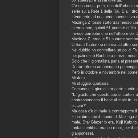
po' spaesati e assai divertiti.
C'è una cosa, però, che dell'articolo 
serie sulla Rete 1 della Rai. Sia il t
riferimento ad una serie successiva 
Mazinga Z fosse stato trasmesso cont
interruzione, quindi 51 puntate di fila.
Invece parrebbe che nell'ottobre del 1
Mazinga Z, ergo le 51 puntate sembr
O forse l'autore si riferiva ad altre se
Nel dubbio ho controllato un po' di T
nei palinsesti Rai fino a marzo, ness
Solo che il giornalista parla al prese
Dottor Inferno ad animare i pomeriggi r
Però in ottobre e novembre nel pomeri
Mistero.
Mi sfuggirà qualcosa.
Comunque il giornalista parte subito 
"E' giusto che questo tipo di cartoni a
contrappongono il bene al male in un 
piccini?".
Ma cosa c'è di male a contrapporre il
E poi direi che il mondo di Mazinga 
male, Star Blazer lo era, Koji Kabuto
fantascientifica erano i robot, per i
giapponese).