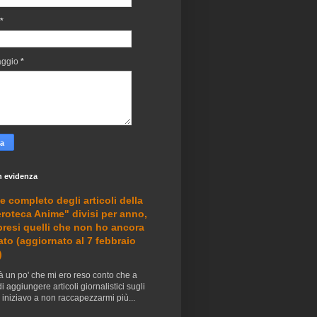
*
aggio
*
n evidenza
e completo degli articoli della
roteca Anime" divisi per anno,
resi quelli che non ho ancora
ato (aggiornato al 7 febbraio
)
à un po' che mi ero reso conto che a
di aggiungere articoli giornalistici sugli
iniziavo a non raccapezzarmi più...