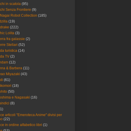
chi in scatola
(95)
chi Senza Frontiere
(9)
Nagai Robot Collection
(185)
zilla
(19)
drake
(222)
hic Lolita
(3)
rra fra galassie
(2)
rre Stellari
(52)
da turistica
(14)
ida TV
(2)
ndam
(12)
na & Barbera
(11)
ao Miyazaki
(43)
di
(61)
ikomori
(18)
ohito
(50)
oshima e Nagasaki
(16)
uindici
(8)
11)
ice articoli "Emeroteca Anime" divisi per
no
(22)
ice in ordine alfabetico libri
(1)
eg
(53)