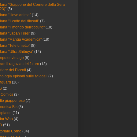
lana "Giappone del Corriere della Sera
23)"
(5)
lana “I love anime”
(14)
ana "Il caffè dei filosofi"
(7)
lana "Il mondo dell'occulto"
(18)
lana “Japan Files”
(9)
lana "Manga Academica"
(18)
lana "Telefumetto"
(8)
lana "Ultra Shibuya"
(14)
puter vintage
(9)
an il ragazzo del futuro
(13)
riere dei Piccoli
(4)
nologia episodi sulle tv locali
(7)
nguard
(26)
S
(2)
 Comics
(3)
itto giapponese
(7)
enica Bis
(3)
piatori
(11)
tor Who
(4)
D
(51)
toriale Corno
(34)