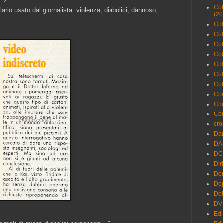
i"?
Col
lario usato dal giornalista: violenza, diabolici, dannoso,
(20
Col
Coll
Col
Col
Col
Col
Col
Com
Con
Cor
cro
Da
DA
DC
Dir
Dom
Dop
Dot
DV
Edi