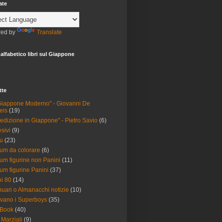
ate
ed by
Translate
 alfabetico libri sul Giappone
tte
 Giappone Moderno" - Giovanni De
eis
(19)
edizione in Giappone" - Pietro Savio
(6)
sivi
(9)
u
(23)
um da colorare
(6)
um figurine non Panini
(11)
um figurine Panini
(37)
i 80
(14)
uari o Almanacchi notizie
(10)
ivano i Superboys
(35)
 Book
(40)
i Marziali
(9)