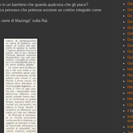
Gio
co in un bambino che guarda qualcosa che gli piace?
mica pensavo che potesse esistere un cretino integrale come
Gio
Go 
serie di Mazinga" sulla Rai.
God
Gol
Got
Gue
Gue
Gui
Gu
Gu
Han
Hay
Hei
Hik
Hir
Hir
I Q
if
(
Ind
an
Ind
Je