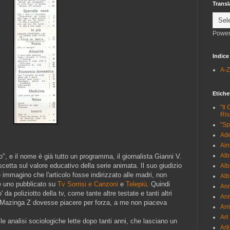
Transl
Power
Indice
A-Z
Etiche
"Il
Ris
"Sp
Ade
Ain
Alb
o", e il nome è già tutto un programma, il giornalista Gianni V.
scetta sul valore educativo della serie animata. Il suo giudizio
Alb
mmagino che l'articolo fosse indirizzato alle madri, non
Alb
e uno pubblicato su
Tv Sorrisi e Canzoni
e
Telepiù
. Quindi
Ann
 da poliziotto della tv, come tante altre testate e tanti altri
Ann
he Mazinga Z dovesse piacere per forza, a me non piaceva
Arr
Art
 le analisi sociologiche lette dopo tanti anni, che lasciano un
Art