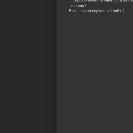
"... riproponendo tre serie di cartoni a
Tre serie?
Boh... non ci capisco più nulla :]