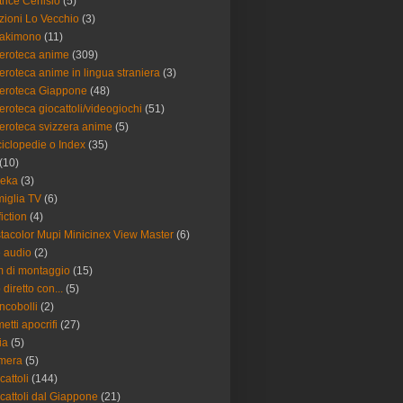
trice Cenisio
(5)
zioni Lo Vecchio
(3)
akimono
(11)
eroteca anime
(309)
roteca anime in lingua straniera
(3)
eroteca Giappone
(48)
roteca giocattoli/videogiochi
(51)
roteca svizzera anime
(5)
iclopedie o Index
(35)
(10)
reka
(3)
iglia TV
(6)
fiction
(4)
tacolor Mupi Minicinex View Master
(6)
e audio
(2)
m di montaggio
(15)
 diretto con...
(5)
ncobolli
(2)
etti apocrifi
(27)
ia
(5)
mera
(5)
cattoli
(144)
cattoli dal Giappone
(21)