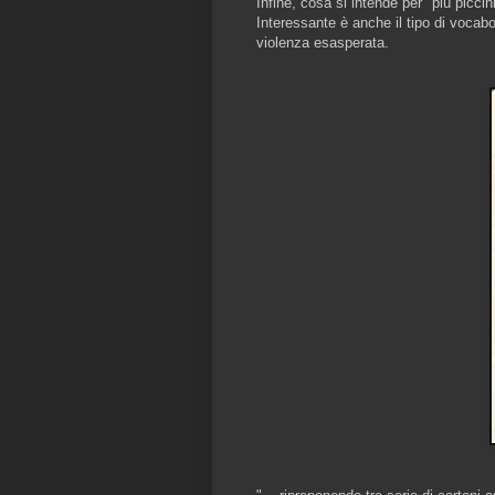
Infine, cosa si intende per "più piccin
Interessante è anche il tipo di vocabo
violenza esasperata.