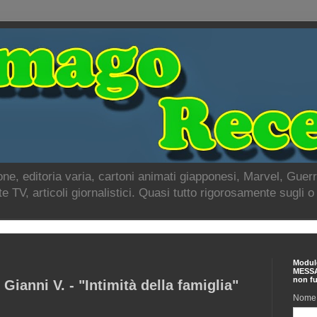
e, editoria varia, cartoni animati giapponesi, Marvel, Guerre
ste TV, articoli giornalistici. Quasi tutto rigorosamente sugli o
Modulo
MESSA
non fu
 Gianni V. - "Intimità della famiglia"
Nome