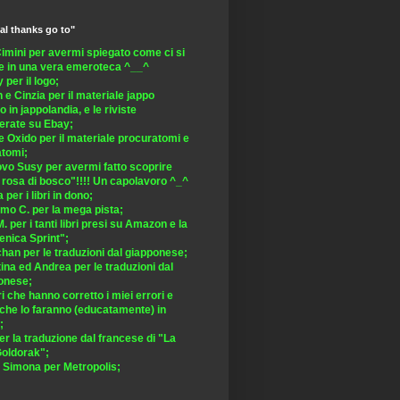
al thanks go to"
imini per avermi spiegato come ci si
 in una vera emeroteca ^__^
per il logo;
 e Cinzia per il materiale jappo
o in jappolandia, e le riviste
erate su Ebay;
e Oxido per il materiale procuratomi e
atomi;
ovo Susy per avermi fatto scoprire
e rosa di bosco"!!!! Un capolavoro ^_^
 per i libri in dono;
mo C. per la mega pista;
. per i tanti libri presi su Amazon e la
nica Sprint";
han per le traduzioni dal giapponese;
ina ed Andrea per le traduzioni dal
onese;
ori che hanno corretto i miei errori e
 che lo faranno (educatamente) in
;
r la traduzione dal francese di "La
Goldorak";
e Simona per Metropolis;