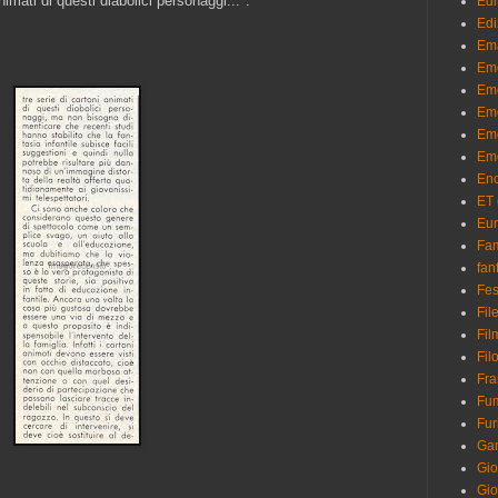
nimati di questi diabolici personaggi...".
Edi
Edi
Em
Em
Eme
Em
Eme
Eme
Enc
ET
Eu
Fam
fan
Fes
Fil
Fil
Filo
Fra
Fum
Fur
Ga
Gio
Gio