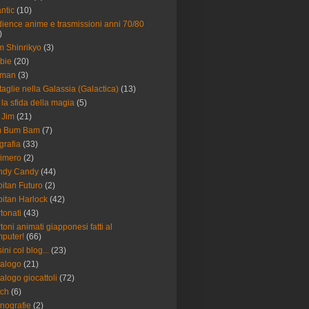
antic
(10)
ience anime e trasmissioni anni 70/80
)
 Shinrikyo
(3)
bie
(20)
tman
(3)
taglie nella Galassia (Galactica)
(13)
 la sfida della magia
(5)
 Jim
(21)
m Bum Bam
(7)
grafia
(33)
imero
(2)
ndy Candy
(44)
itan Futuro
(2)
itan Harlock
(42)
tonati
(43)
toni animati giapponesi fatti al
puter!
(66)
ini col blog...
(23)
alogo
(21)
alogo giocattoli
(72)
tch
(6)
nografie
(2)