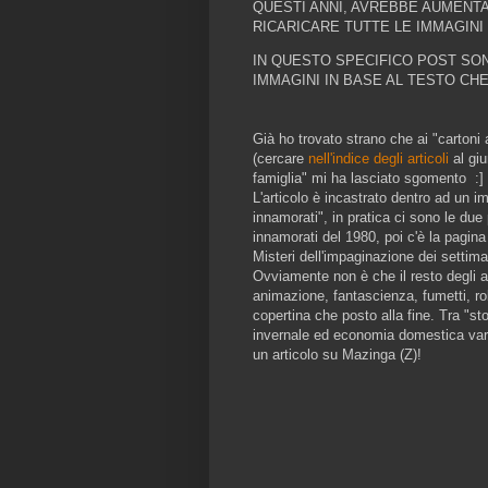
QUESTI ANNI, AVREBBE AUMENTA
RICARICARE TUTTE LE IMMAGINI D
IN QUESTO SPECIFICO POST SO
IMMAGINI IN BASE AL TESTO CHE
Già ho trovato strano che ai "carton
(cercare
nell'indice degli articoli
al giu
famiglia" mi ha lasciato sgomento :]
L'articolo è incastrato dentro ad un im
innamorati", in pratica ci sono le due
innamorati del 1980, poi c'è la pagi
Misteri dell'impaginazione dei settiman
Ovviamente non è che il resto degli ar
animazione, fantascienza, fumetti, ro
copertina che posto alla fine. Tra "sto
invernale ed economia domestica vari
un articolo su Mazinga (Z)!