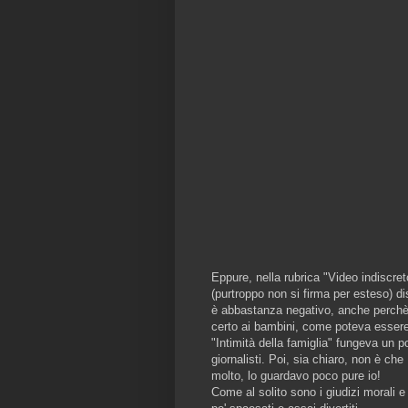
Eppure, nella rubrica "Video indiscret
(purtroppo non si firma per esteso) di
è abbastanza negativo, anche perchè i
certo ai bambini, come poteva esser
"Intimità della famiglia" fungeva un po'
giornalisti. Poi, sia chiaro, non è c
molto, lo guardavo poco pure io!
Come al solito sono i giudizi morali e